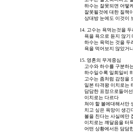
하수는 잘못되면 어떻케 하
잘못될것에 대한 질책이
상대방 눈에도 이것이 
14. 고수는 욕먹는것을 두
욕을 욕으로 듣지 않기 
하수는 욕먹는 것을 두
욕을 먹어보지 않았거나 
15. 영혼의 무게중심
고수와 하수를 구분하는 
하수일수록 일희일비 하고
고수는 좀처럼 감정을 드러
일본 타격왕 이치로는 타석
담담한 표정으로들어선다 
이치로는 다르다
쳐야 할 볼에대해서만 생각
치고 싶은 욕망이 생긴다 
볼을 친다는 사실에만 집
이치로는 꺠달음을 터득한 
어떤 상황에서든 담담한 