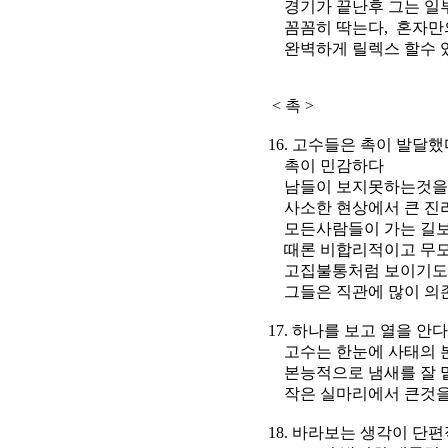
경기가 끝난후 그는 일부러
꼼꼼히 딱는다, 혼자만의
완벽하게 릴렉스 할수 있는
< 촉 >
16. 고수들은 촉이 발달했
촉이 민감하다
남들이 보지못하는것을 본
사소한 현상에서 큰 진리
모든사람들이 가는 길보다
때론 비합리적이고 무모
고집불통처럼 보이기도
그들은 직관에 많이 의
17. 하나를 보고 열을 안다
고수는 한눈에 사태의 본
본능적으로 냄새를 잘 
작은 실마리에서 큰것을
18. 바라보는 생각이 단편