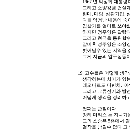
1967 년 박정희 대통령이
그리고 소양강댐 건설계
현대, 대림, 삼환기업, 
다들 엄청난 내용에 숨이
입찰가를 얼마로 쓰야할까,
하지만 정주영은 달랐다, 
그리고 현금을 동원할수 
알미후 정주영은 소양강댐
벗어날수 있는 지역을 집
그게 지금의 압구정동이
19. 고수들은 어떻케 생각
생각하는데 차이가 있는것
레오나르도 다빈치, 아인슈
그리고 교류전기와 발전기
어떻케 생각을 정리하고 
첫째는 관찰이다
앙리 마티스 는 지나가는 
그의 스승은 5층에서 떨어
걸작을 남길수 없다 고 